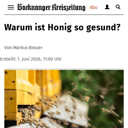
Abo
Benutzerm
Suche
Navigation
anzeigen
anzei
anzeigen
bzw.
bzw.
bzw.
Warum ist Honig so gesund?
verbergen
verbe
verbergen
Von Markus Brauer
Erstellt:
1. Juni 2026, 11:00 Uhr