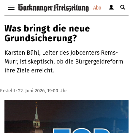
Abo
Benutzerm
Suche
Navigation
anzeigen
anzei
anzeigen
bzw.
bzw.
bzw.
Was bringt die neue
verbergen
verbe
verbergen
Grundsicherung?
Karsten Bühl, Leiter des Jobcenters Rems-
Murr, ist skeptisch, ob die Bürgergeldreform
ihre Ziele erreicht.
Erstellt:
22. Juni 2026, 19:00 Uhr