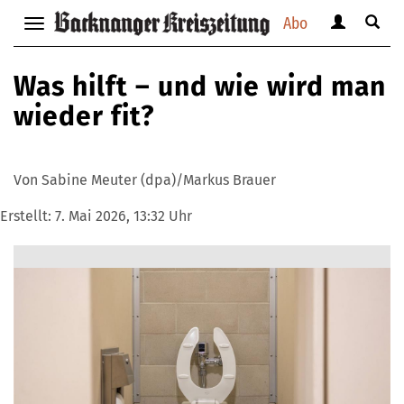
Abo
Benutzerm
Suche
Navigation
anzeigen
anzei
anzeigen
bzw.
bzw.
bzw.
Was hilft – und wie wird man
verbergen
verbe
verbergen
wieder fit?
Von Sabine Meuter (dpa)/Markus Brauer
Erstellt:
7. Mai 2026, 13:32 Uhr