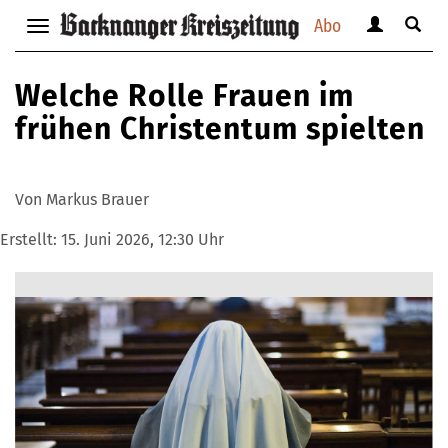
Abo
Benutzerm
Suche
Navigation
anzeigen
anzei
anzeigen
bzw.
bzw.
bzw.
Welche Rolle Frauen im
verbergen
verbe
verbergen
frühen Christentum spielten
Von Markus Brauer
Erstellt:
15. Juni 2026, 12:30 Uhr