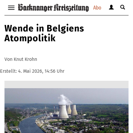
Abo
Benutzerm
Suche
Navigation
anzeigen
anzei
anzeigen
bzw.
bzw.
bzw.
Wende in Belgiens
verbergen
verbe
verbergen
Atompolitik
Von Knut Krohn
Erstellt:
4. Mai 2026, 14:56 Uhr