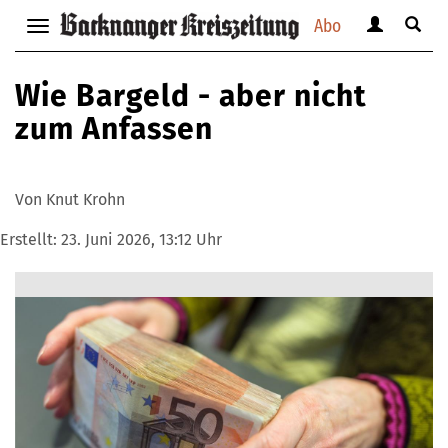
Abo
Benutzerm
Suche
Navigation
anzeigen
anzei
anzeigen
bzw.
bzw.
bzw.
Wie Bargeld - aber nicht
verbergen
verbe
verbergen
zum Anfassen
Von Knut Krohn
Erstellt:
23. Juni 2026, 13:12 Uhr