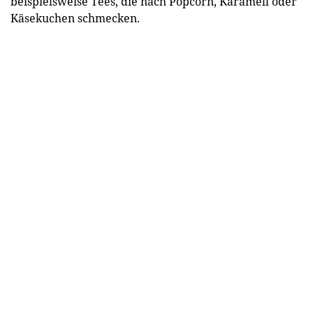
beispielsweise Tees, die nach Popcorn, Karamell oder
Käsekuchen schmecken.