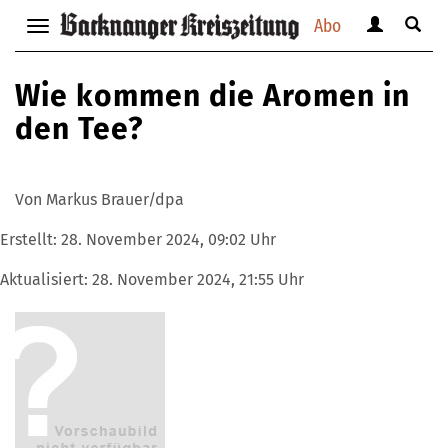
Abo
Benutzerm
Suche
Navigation
anzeigen
anzei
anzeigen
bzw.
bzw.
bzw.
Wie kommen die Aromen in
verbergen
verbe
verbergen
den Tee?
Von Markus Brauer/dpa
Erstellt:
28. November 2024, 09:02 Uhr
Aktualisiert:
28. November 2024, 21:55 Uhr