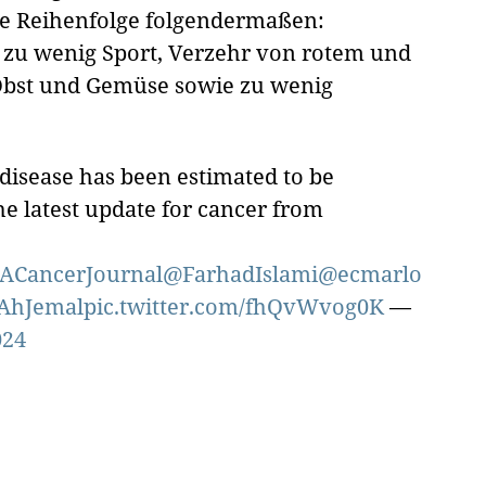
ie Reihenfolge folgendermaßen:
, zu wenig Sport, Verzehr von rotem und
 Obst und Gemüse sowie zu wenig
disease has been estimated to be
The latest update for cancer from
ACancerJournal
@FarhadIslami
@ecmarlo
AhJemal
pic.twitter.com/fhQvWvog0K
—
024