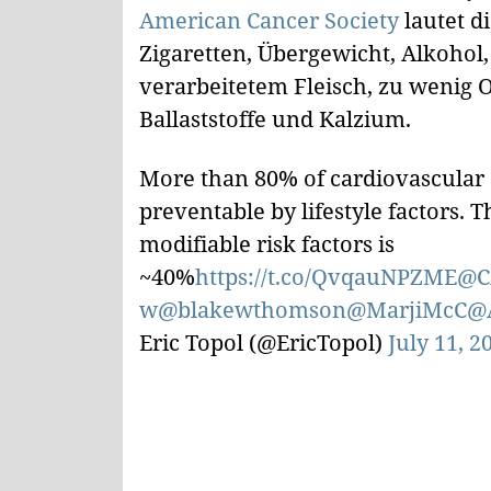
American Cancer Society
lautet d
Zigaretten, Übergewicht, Alkohol
verarbeitetem Fleisch, zu wenig
Ballaststoffe und Kalzium.
More than 80% of cardiovascular 
preventable by lifestyle factors. 
modifiable risk factors is
~40%
https://t.co/QvqauNPZME
@C
w
@blakewthomson
@MarjiMcC
@
Eric Topol (@EricTopol)
July 11, 2