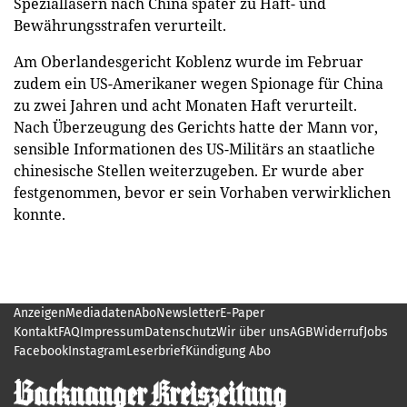
Speziallasern nach China später zu Haft- und
Bewährungsstrafen verurteilt.
Am Oberlandesgericht Koblenz wurde im Februar
zudem ein US-Amerikaner wegen Spionage für China
zu zwei Jahren und acht Monaten Haft verurteilt.
Nach Überzeugung des Gerichts hatte der Mann vor,
sensible Informationen des US-Militärs an staatliche
chinesische Stellen weiterzugeben. Er wurde aber
festgenommen, bevor er sein Vorhaben verwirklichen
konnte.
Anzeigen
Mediadaten
Abo
Newsletter
E-Paper
Kontakt
FAQ
Impressum
Datenschutz
Wir über uns
AGB
Widerruf
Jobs
Facebook
Instagram
Leserbrief
Kündigung Abo