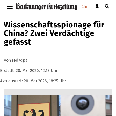
Abo
Benutzerm
Suche
Navigation
anzeigen
anzei
anzeigen
bzw.
bzw.
bzw.
Wissenschaftsspionage für
verbergen
verbe
verbergen
China? Zwei Verdächtige
gefasst
Von red/dpa
Erstellt:
20. Mai 2026, 12:18 Uhr
Aktualisiert:
20. Mai 2026, 18:25 Uhr