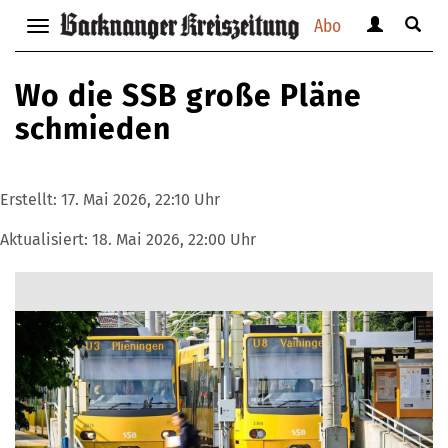
Abo
Benutzerm
Suche
Navigation
anzeigen
anzei
anzeigen
bzw.
bzw.
bzw.
Wo die SSB große Pläne
verbergen
verbe
verbergen
schmieden
Erstellt:
17. Mai 2026, 22:10 Uhr
Aktualisiert:
18. Mai 2026, 22:00 Uhr