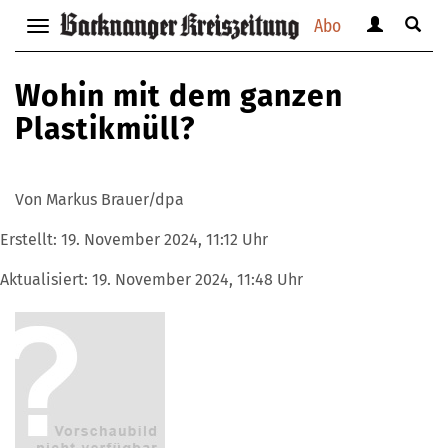
Abo
Benutzerm
Suche
Navigation
anzeigen
anzei
anzeigen
bzw.
bzw.
bzw.
Wohin mit dem ganzen
verbergen
verbe
verbergen
Plastikmüll?
Von Markus Brauer/dpa
Erstellt:
19. November 2024, 11:12 Uhr
Aktualisiert:
19. November 2024, 11:48 Uhr