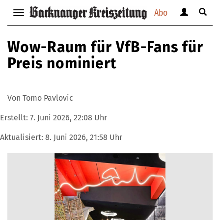
Abo
Benutzerm
Suche
Navigation
anzeigen
anzei
anzeigen
bzw.
bzw.
bzw.
Wow-Raum für VfB-Fans für
verbergen
verbe
verbergen
Preis nominiert
Von Tomo Pavlovic
Erstellt:
7. Juni 2026, 22:08 Uhr
Aktualisiert:
8. Juni 2026, 21:58 Uhr