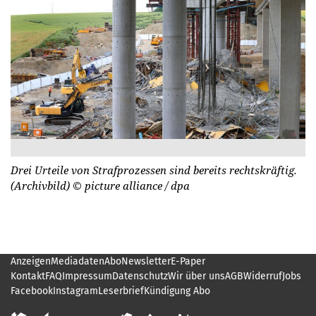
Drei Urteile von Strafprozessen sind bereits rechtskräftig.
(Archivbild)
© picture alliance / dpa
Anzeigen
Mediadaten
Abo
Newsletter
E-Paper
Kontakt
FAQ
Impressum
Datenschutz
Wir über uns
AGB
Widerruf
Jobs
Facebook
Instagram
Leserbrief
Kündigung Abo