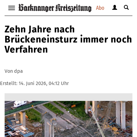
Abo
Benutzerm
Suche
Navigation
anzeigen
anzei
anzeigen
bzw.
bzw.
bzw.
Zehn Jahre nach
verbergen
verbe
verbergen
Brückeneinsturz immer noch
Verfahren
Von dpa
Erstellt:
14. Juni 2026, 04:12 Uhr