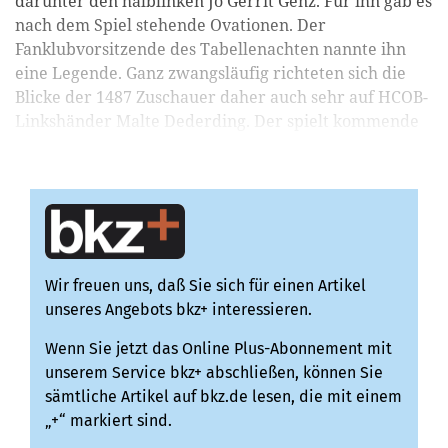
darunter den halblinken Jo Gerrit Genz. Für ihn gab es
nach dem Spiel stehende Ovationen. Der
Fanklubvorsitzende des Tabellenachten nannte ihn
eine Legende. Ganz zwangsläufig richteten sich die
Blicke der 1487 Zuschauer daher auch sehr auf HCOB-
Linkshänder Malte Dederding. Der spielt kommende
Runde auf Genz’ Posi...
Wir freuen uns, daß Sie sich für einen Artikel
unseres Angebots bkz+ interessieren.
Wenn Sie jetzt das Online Plus-Abonnement mit
unserem Service bkz+ abschließen, können Sie
sämtliche Artikel auf bkz.de lesen, die mit einem
„+“ markiert sind.