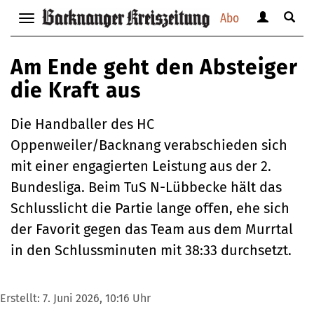
Abo
Benutzerm
Suche
Navigation
anzeigen
anzei
anzeigen
bzw.
bzw.
bzw.
Am Ende geht den Absteiger
verbergen
verbe
verbergen
die Kraft aus
Die Handballer des HC
Oppenweiler/Backnang verabschieden sich
mit einer engagierten Leistung aus der 2.
Bundesliga. Beim TuS N-Lübbecke hält das
Schlusslicht die Partie lange offen, ehe sich
der Favorit gegen das Team aus dem Murrtal
in den Schlussminuten mit 38:33 durchsetzt.
Erstellt:
7. Juni 2026, 10:16 Uhr