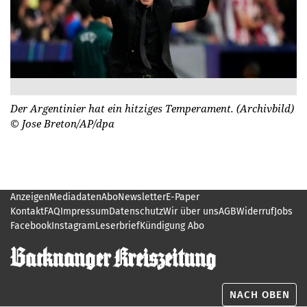
Der Argentinier hat ein hitziges Temperament. (Archivbild)
© Jose Breton/AP/dpa
Anzeigen
Mediadaten
Abo
Newsletter
E-Paper
Kontakt
FAQ
Impressum
Datenschutz
Wir über uns
AGB
Widerruf
Jobs
Facebook
Instagram
Leserbrief
Kündigung Abo
NACH OBEN