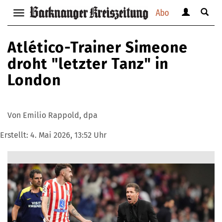
Abo
Benutzerm
Suche
Navigation
anzeigen
anzei
anzeigen
bzw.
bzw.
bzw.
Atlético-Trainer Simeone
verbergen
verbe
verbergen
droht "letzter Tanz" in
London
Von Emilio Rappold, dpa
Erstellt:
4. Mai 2026, 13:52 Uhr