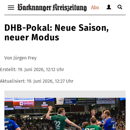
Abo
Benutzerm
Suche
Navigation
anzeigen
anzei
anzeigen
bzw.
bzw.
bzw.
DHB-Pokal: Neue Saison,
verbergen
verbe
verbergen
neuer Modus
Von Jürgen Frey
Erstellt:
19. Juni 2026, 12:12 Uhr
Aktualisiert:
19. Juni 2026, 12:27 Uhr