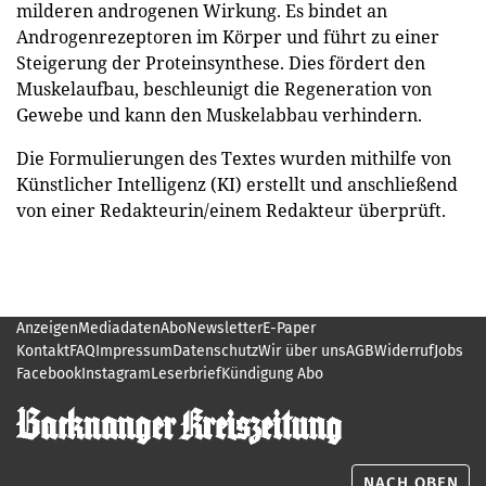
milderen androgenen Wirkung. Es bindet an
Androgenrezeptoren im Körper und führt zu einer
Steigerung der Proteinsynthese. Dies fördert den
Muskelaufbau, beschleunigt die Regeneration von
Gewebe und kann den Muskelabbau verhindern.
Die Formulierungen des Textes wurden mithilfe von
Künstlicher Intelligenz (KI) erstellt und anschließend
von einer Redakteurin/einem Redakteur überprüft.
Anzeigen
Mediadaten
Abo
Newsletter
E-Paper
Kontakt
FAQ
Impressum
Datenschutz
Wir über uns
AGB
Widerruf
Jobs
Facebook
Instagram
Leserbrief
Kündigung Abo
NACH OBEN