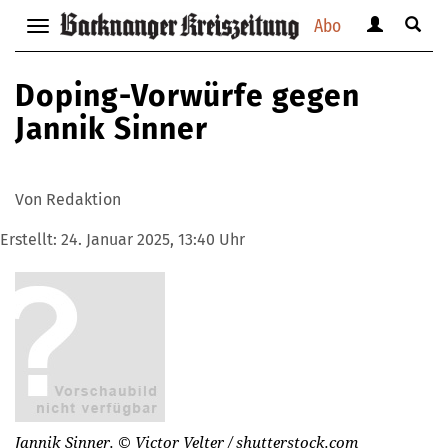
Abo
Benutzerm
Suche
Navigation
anzeigen
anzei
anzeigen
bzw.
bzw.
bzw.
Doping-Vorwürfe gegen
verbergen
verbe
verbergen
Jannik Sinner
Von Redaktion
Erstellt:
24. Januar 2025, 13:40 Uhr
Jannik Sinner.
© Victor Velter / shutterstock.com