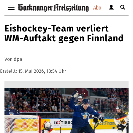
Abo
Benutzerm
Suche
Navigation
anzeigen
anzei
anzeigen
bzw.
bzw.
bzw.
Eishockey-Team verliert
verbergen
verbe
verbergen
WM-Auftakt gegen Finnland
Von dpa
Erstellt:
15. Mai 2026, 18:54 Uhr