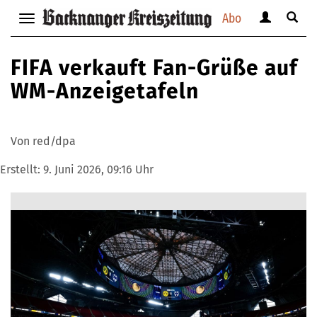
Abo
Benutzerm
Suche
Navigation
anzeigen
anzei
anzeigen
bzw.
bzw.
bzw.
FIFA verkauft Fan-Grüße auf
verbergen
verbe
verbergen
WM-Anzeigetafeln
Von red/dpa
Erstellt:
9. Juni 2026, 09:16 Uhr