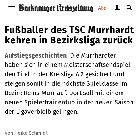
Abo
Benutzerm
Suche
Navigation
anzeigen
anzei
anzeigen
bzw.
bzw.
bzw.
Fußballer des TSC Murrhardt
verbergen
verbe
verbergen
kehren in Bezirksliga zurück
Aufstiegsgeschichten
Die Murrhardter
haben sich in einem Meisterschaftsendspiel
den Titel in der Kreisliga A 2 gesichert und
steigen somit in die höchste Spielklasse im
Bezirk Rems-Murr auf. Dort soll mit einem
neuen Spielertrainerduo in der neuen Saison
der Ligaverbleib gelingen.
Von Heiko Schmidt