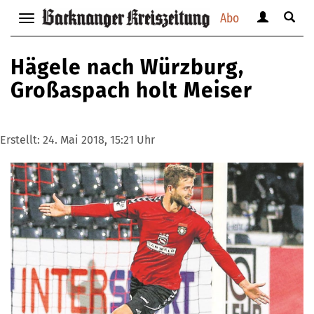
Abo
Benutzerm
Suche
Navigation
anzeigen
anzei
anzeigen
bzw.
bzw.
bzw.
Hägele nach Würzburg,
verbergen
verbe
verbergen
Großaspach holt Meiser
Erstellt:
24. Mai 2018, 15:21 Uhr