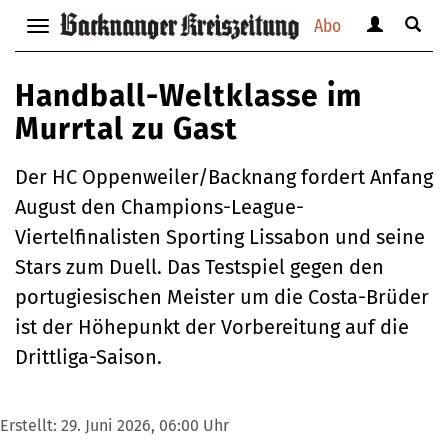
Abo
Benutzerm
Suche
Navigation
anzeigen
anzei
anzeigen
bzw.
bzw.
bzw.
Handball-Weltklasse im
verbergen
verbe
verbergen
Murrtal zu Gast
Der HC Oppenweiler/Backnang fordert Anfang
August den Champions-League-
Viertelfinalisten Sporting Lissabon und seine
Stars zum Duell. Das Testspiel gegen den
portugiesischen Meister um die Costa-Brüder
ist der Höhepunkt der Vorbereitung auf die
Drittliga-Saison.
Erstellt:
29. Juni 2026, 06:00 Uhr