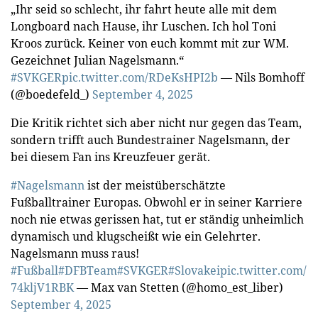
„Ihr seid so schlecht, ihr fahrt heute alle mit dem
Longboard nach Hause, ihr Luschen. Ich hol Toni
Kroos zurück. Keiner von euch kommt mit zur WM.
Gezeichnet Julian Nagelsmann.“
#SVKGER
pic.twitter.com/RDeKsHPI2b
— Nils Bomhoff
(@boedefeld_)
September 4, 2025
Die Kritik richtet sich aber nicht nur gegen das Team,
sondern trifft auch Bundestrainer Nagelsmann, der
bei diesem Fan ins Kreuzfeuer gerät.
#Nagelsmann
ist der meistüberschätzte
Fußballtrainer Europas. Obwohl er in seiner Karriere
noch nie etwas gerissen hat, tut er ständig unheimlich
dynamisch und klugscheißt wie ein Gelehrter.
Nagelsmann muss raus!
#Fußball
#DFBTeam
#SVKGER
#Slovakei
pic.twitter.com/
74kljV1RBK
— Max van Stetten (@homo_est_liber)
September 4, 2025