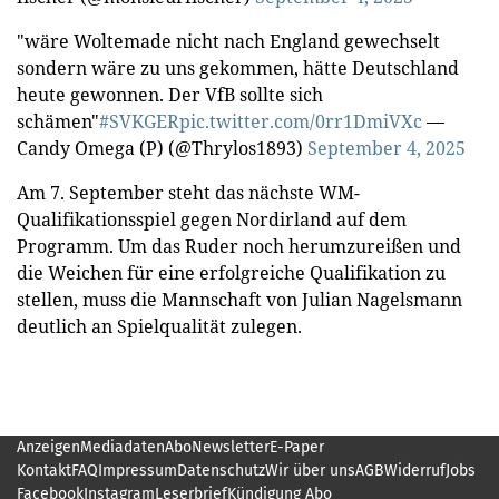
"wäre Woltemade nicht nach England gewechselt
sondern wäre zu uns gekommen, hätte Deutschland
heute gewonnen. Der VfB sollte sich
schämen"
#SVKGER
pic.twitter.com/0rr1DmiVXc
—
Candy Omega (P) (@Thrylos1893)
September 4, 2025
Am 7. September steht das nächste WM-
Qualifikationsspiel gegen Nordirland auf dem
Programm. Um das Ruder noch herumzureißen und
die Weichen für eine erfolgreiche Qualifikation zu
stellen, muss die Mannschaft von Julian Nagelsmann
deutlich an Spielqualität zulegen.
Anzeigen
Mediadaten
Abo
Newsletter
E-Paper
Kontakt
FAQ
Impressum
Datenschutz
Wir über uns
AGB
Widerruf
Jobs
Facebook
Instagram
Leserbrief
Kündigung Abo