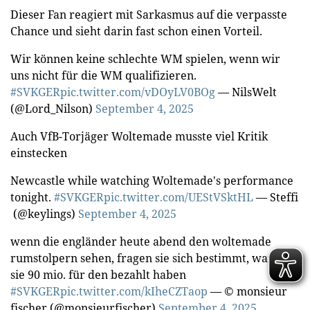
Dieser Fan reagiert mit Sarkasmus auf die verpasste
Chance und sieht darin fast schon einen Vorteil.
Wir können keine schlechte WM spielen, wenn wir
uns nicht für die WM qualifizieren.
#SVKGER
pic.twitter.com/vDOyLV0BOg
— NilsWelt
(@Lord_Nilson)
September 4, 2025
Auch VfB-Torjäger Woltemade musste viel Kritik
einstecken
Newcastle while watching Woltemade's performance
tonight.
#SVKGER
pic.twitter.com/UEStVSktHL
— Steffi
️ (@keylings)
September 4, 2025
wenn die engländer heute abend den woltemade
rumstolpern sehen, fragen sie sich bestimmt, warum
sie 90 mio. für den bezahlt haben
#SVKGER
pic.twitter.com/kIheCZTaop
— © monsieur
fischer (@monsieurfischer)
September 4, 2025