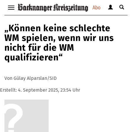
Abo
Benutzerm
Suche
Navigation
anzeigen
anzei
anzeigen
bzw.
bzw.
bzw.
„Können keine schlechte
verbergen
verbe
verbergen
WM spielen, wenn wir uns
nicht für die WM
qualifizieren“
Von Gülay Alparslan/SID
Erstellt:
4. September 2025, 23:54 Uhr