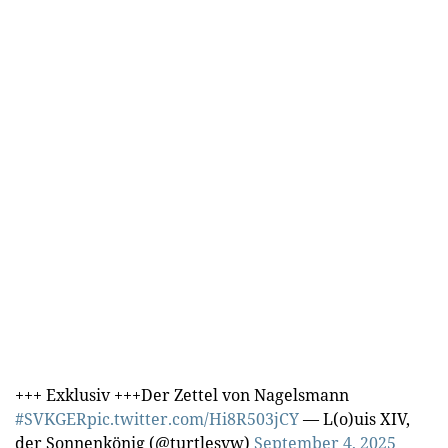
+++ Exklusiv +++Der Zettel von Nagelsmann
#SVKGER
pic.twitter.com/Hi8R503jCY
— L(o)uis XIV,
der Sonnenkönig (@turtlesvw)
September 4, 2025