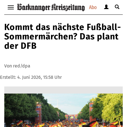
Abo
Benutzerm
Suche
Navigation
anzeigen
anzei
anzeigen
bzw.
bzw.
bzw.
Kommt das nächste Fußball-
verbergen
verbe
verbergen
Sommermärchen? Das plant
der DFB
Von red/dpa
Erstellt:
4. Juni 2026, 15:58 Uhr