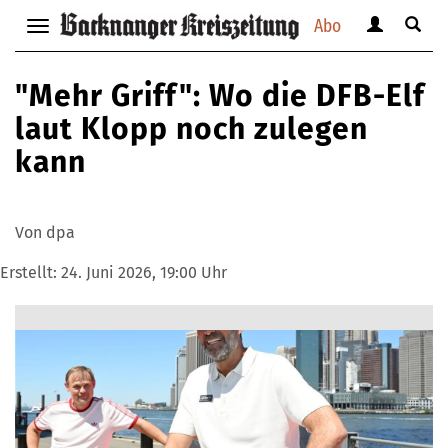
Abo
Benutzerm
Suche
Navigation
anzeigen
anzei
anzeigen
bzw.
bzw.
bzw.
"Mehr Griff": Wo die DFB-Elf
verbergen
verbe
verbergen
laut Klopp noch zulegen
kann
Von dpa
Erstellt:
24. Juni 2026, 19:00 Uhr