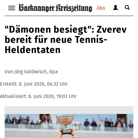
Abo
Benutzerm
Suche
Navigation
anzeigen
anzei
anzeigen
bzw.
bzw.
bzw.
"Dämonen besiegt": Zverev
verbergen
verbe
verbergen
bereit für neue Tennis-
Heldentaten
Von Jörg Soldwisch, dpa
Erstellt:
8. Juni 2026, 04:32 Uhr
Aktualisiert:
8. Juni 2026, 19:03 Uhr