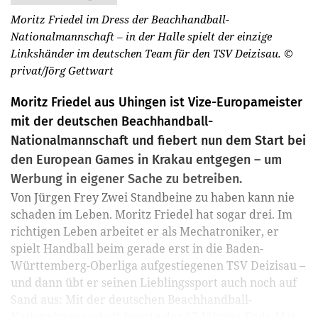
Moritz Friedel im Dress der Beachhandball-
Nationalmannschaft – in der Halle spielt der einzige
Linkshänder im deutschen Team für den TSV Deizisau.
©
privat/Jörg Gettwart
Moritz Friedel aus Uhingen ist Vize-Europameister
mit der deutschen Beachhandball-
Nationalmannschaft und fiebert nun dem Start bei
den European Games in Krakau entgegen – um
Werbung in eigener Sache zu betreiben.
Von Jürgen Frey Zwei Standbeine zu haben kann nie
schaden im Leben. Moritz Friedel hat sogar drei. Im
richtigen Leben arbeitet er als Mechatroniker, er
spielt Handball beim gerade erst in die Baden-
Württemberg-Oberliga aufgestiegenen TSV Deizisau –
und dann übt er seinen Lieblingssport auch noch auf
Sand aus: Mit der deutschen Beachhandball-
Nationalmannschaft feierte der 27-Jährige Ende Mai