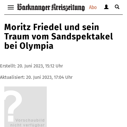
Abo
Benutzerm
Suche
Navigation
anzeigen
anzei
anzeigen
bzw.
bzw.
bzw.
Moritz Friedel und sein
verbergen
verbe
verbergen
Traum vom Sandspektakel
bei Olympia
Erstellt:
20. Juni 2023, 15:12 Uhr
Aktualisiert:
20. Juni 2023, 17:04 Uhr