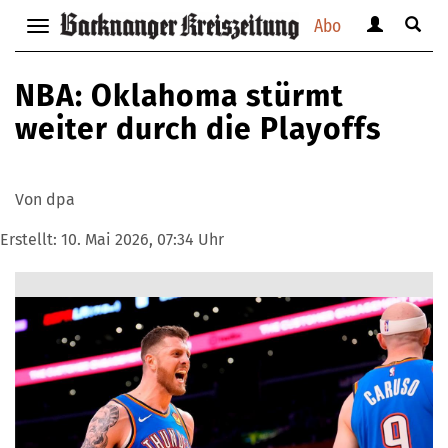
Abo
Benutzerm
Suche
Navigation
anzeigen
anzei
anzeigen
bzw.
bzw.
bzw.
NBA: Oklahoma stürmt
verbergen
verbe
verbergen
weiter durch die Playoffs
Von dpa
Erstellt:
10. Mai 2026, 07:34 Uhr