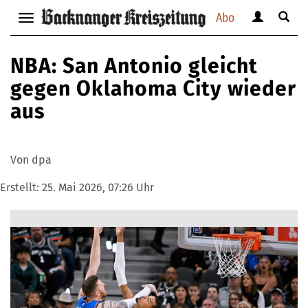
Abo
Benutzerm
Suche
Navigation
anzeigen
anzei
anzeigen
bzw.
bzw.
bzw.
NBA: San Antonio gleicht
verbergen
verbe
verbergen
gegen Oklahoma City wieder
aus
Von dpa
Erstellt:
25. Mai 2026, 07:26 Uhr