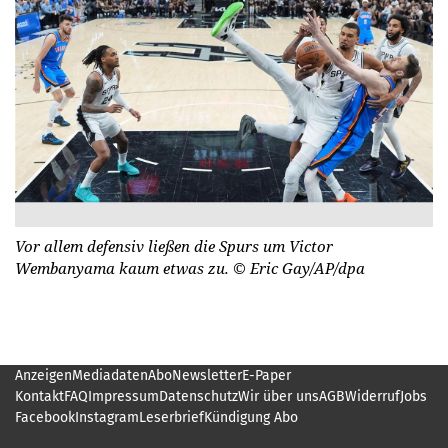
Vor allem defensiv ließen die Spurs um Victor
Wembanyama kaum etwas zu.
© Eric Gay/AP/dpa
Anzeigen
Mediadaten
Abo
Newsletter
E-Paper
Kontakt
FAQ
Impressum
Datenschutz
Wir über uns
AGB
Widerruf
Jobs
Facebook
Instagram
Leserbrief
Kündigung Abo