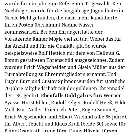
wurde für ein Jahr zum Referenten IT gewählt. Kein
Nachfolger wurde für die langjährige Jugendleiterin
Nicole Mehl gefunden, die nicht mehr kandidierte.
Ihren Posten übernimmt Nadine Nasser
kommissarisch. Bei den Ehrungen hatte der
Vorsitzende Rainer Mögle viel zu tun. Wobei das für
die Anzahl und für die Qualität gilt. So wurde
beispielsweise Rolf Hettich mit dem von Hellmut G.
Bomm gestalteten Ehrenschild ausgezeichnet. Zudem
wurden Erich Wegscheider und Gisela Müller aus der
Turnabteilung zu Ehrenmitgliedern ernannt. Und:
Eugen Burr und Gustav Spinner wurden für stattliche
70 Jahre Mitgliedschaft mit der goldenen Ehrennadel
der TSG geehrt.
Ebenfalls Gold gab es für:
Werner
Ayasse, Horst Eblen, Rudolf Felger, Rudolf Heeß, Hilde
Moll, Kurt Noller, Friedrich Peter, Eugen Sammet,
Erich Wegscheider und Albert Wieland (alle 65 Jahre),
für Albert Feucht und Klaus Krull (beide 60) sowie für
Peter Distelrath, Irene Förg, Fanny Hägele, Jürgen