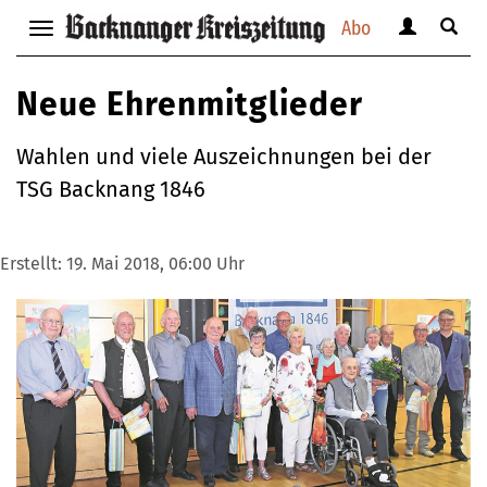
Abo
Benutzerm
Suche
Navigation
anzeigen
anzei
anzeigen
bzw.
bzw.
bzw.
Neue Ehrenmitglieder
verbergen
verbe
verbergen
Wahlen und viele Auszeichnungen bei der
TSG Backnang 1846
Erstellt:
19. Mai 2018, 06:00 Uhr