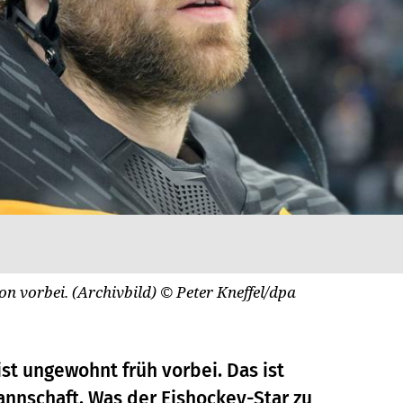
on vorbei. (Archivbild)
© Peter Kneffel/dpa
ist ungewohnt früh vorbei. Das ist
annschaft. Was der Eishockey-Star zu