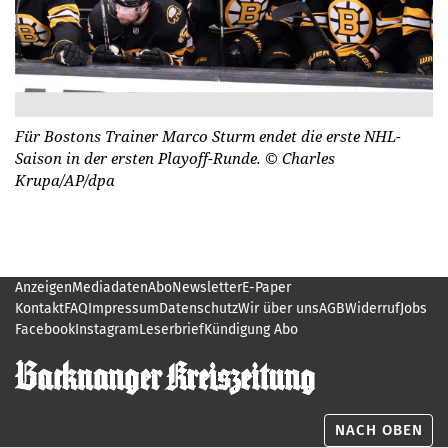
Für Bostons Trainer Marco Sturm endet die erste NHL-
Saison in der ersten Playoff-Runde.
© Charles
Krupa/AP/dpa
Anzeigen
Mediadaten
Abo
Newsletter
E-Paper
Kontakt
FAQ
Impressum
Datenschutz
Wir über uns
AGB
Widerruf
Jobs
Facebook
Instagram
Leserbrief
Kündigung Abo
NACH OBEN