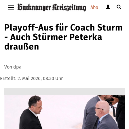
Abo
Benutzerm
Suche
Navigation
anzeigen
anzei
anzeigen
bzw.
bzw.
bzw.
Playoff-Aus für Coach Sturm
verbergen
verbe
verbergen
- Auch Stürmer Peterka
draußen
Von dpa
Erstellt:
2. Mai 2026, 08:30 Uhr