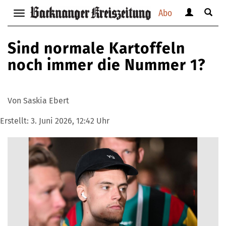
Abo
Benutzerm
Suche
Navigation
anzeigen
anzei
anzeigen
bzw.
bzw.
bzw.
Sind normale Kartoffeln
verbergen
verbe
verbergen
noch immer die Nummer 1?
Von Saskia Ebert
Erstellt:
3. Juni 2026, 12:42 Uhr