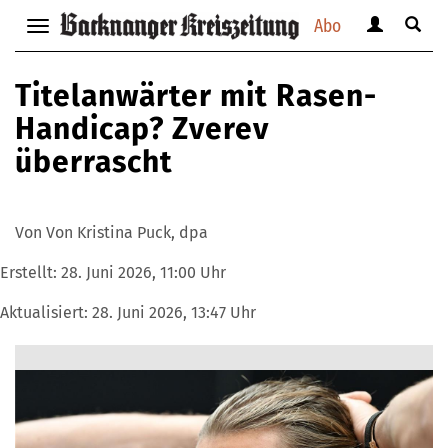
Abo
Benutzerm
Suche
Navigation
anzeigen
anzei
anzeigen
bzw.
bzw.
bzw.
Titelanwärter mit Rasen-
verbergen
verbe
verbergen
Handicap? Zverev
überrascht
Von Von Kristina Puck, dpa
Erstellt:
28. Juni 2026, 11:00 Uhr
Aktualisiert:
28. Juni 2026, 13:47 Uhr