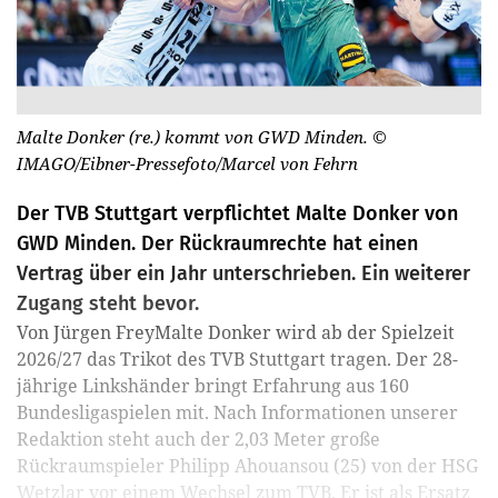
Malte Donker (re.) kommt von GWD Minden.
©
IMAGO/Eibner-Pressefoto/Marcel von Fehrn
Der TVB Stuttgart verpflichtet Malte Donker von
GWD Minden. Der Rückraumrechte hat einen
Vertrag über ein Jahr unterschrieben. Ein weiterer
Zugang steht bevor.
Von Jürgen FreyMalte Donker wird ab der Spielzeit
2026/27 das Trikot des TVB Stuttgart tragen. Der 28-
jährige Linkshänder bringt Erfahrung aus 160
Bundesligaspielen mit. Nach Informationen unserer
Redaktion steht auch der 2,03 Meter große
Rückraumspieler Philipp Ahouansou (25) von der HSG
Wetzlar vor einem Wechsel zum TVB. Er ist als Ersatz