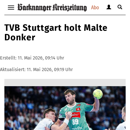
Abo
Benutzerm
Suche
Navigation
anzeigen
anzei
anzeigen
bzw.
bzw.
bzw.
TVB Stuttgart holt Malte
verbergen
verbe
verbergen
Donker
Erstellt:
11. Mai 2026, 09:14 Uhr
Aktualisiert:
11. Mai 2026, 09:19 Uhr