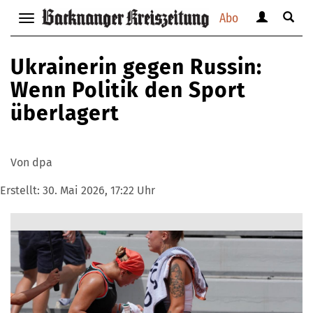
Abo
Benutzerm
Suche
Navigation
anzeigen
anzei
anzeigen
bzw.
bzw.
bzw.
Ukrainerin gegen Russin:
verbergen
verbe
verbergen
Wenn Politik den Sport
überlagert
Von dpa
Erstellt:
30. Mai 2026, 17:22 Uhr