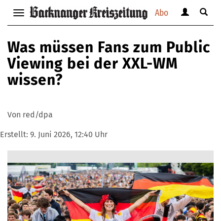
Abo
Benutzerm
Suche
Navigation
anzeigen
anzei
anzeigen
bzw.
bzw.
bzw.
Was müssen Fans zum Public
verbergen
verbe
verbergen
Viewing bei der XXL-WM
wissen?
Von red/dpa
Erstellt:
9. Juni 2026, 12:40 Uhr