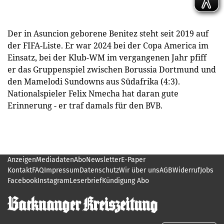
Der in Asuncion geborene Benitez steht seit 2019 auf
der FIFA-Liste. Er war 2024 bei der Copa America im
Einsatz, bei der Klub-WM im vergangenen Jahr pfiff
er das Gruppenspiel zwischen Borussia Dortmund und
den Mamelodi Sundowns aus Südafrika (4:3).
Nationalspieler Felix Nmecha hat daran gute
Erinnerung - er traf damals für den BVB.
Anzeigen
Mediadaten
Abo
Newsletter
E-Paper
Kontakt
FAQ
Impressum
Datenschutz
Wir über uns
AGB
Widerruf
Jobs
Facebook
Instagram
Leserbrief
Kündigung Abo