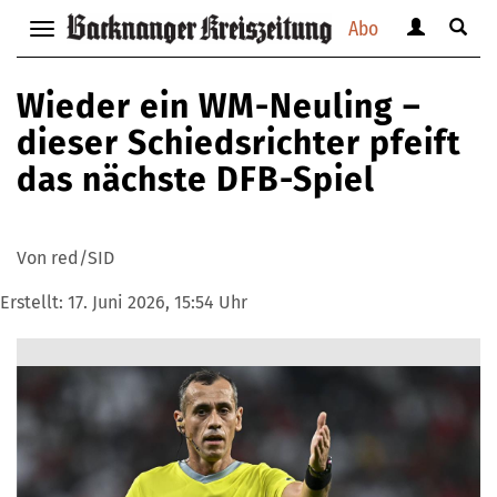
Abo
Benutzerm
Suche
Navigation
anzeigen
anzei
anzeigen
bzw.
bzw.
bzw.
Wieder ein WM-Neuling –
verbergen
verbe
verbergen
dieser Schiedsrichter pfeift
das nächste DFB-Spiel
Von red/SID
Erstellt:
17. Juni 2026, 15:54 Uhr