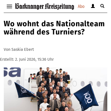
Abo
Benutzerm
Suche
Navigation
anzeigen
anzei
anzeigen
bzw.
bzw.
bzw.
Wo wohnt das Nationalteam
verbergen
verbe
verbergen
während des Turniers?
Von Saskia Ebert
Erstellt:
2. Juni 2026, 15:36 Uhr