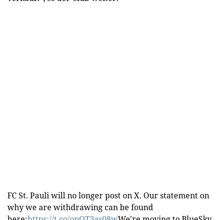
FC St. Pauli will no longer post on X. Our statement on
why we are withdrawing can be found
here:
https://t.co/opQT3as08w
We're moving to BlueSky