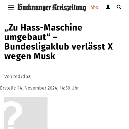
Abo
Benutzerm
Suche
Navigation
anzeigen
anzei
anzeigen
bzw.
bzw.
bzw.
„Zu Hass-Maschine
verbergen
verbe
verbergen
umgebaut“ –
Bundesligaklub verlässt X
wegen Musk
Von red/dpa
Erstellt:
14. November 2024, 14:50 Uhr