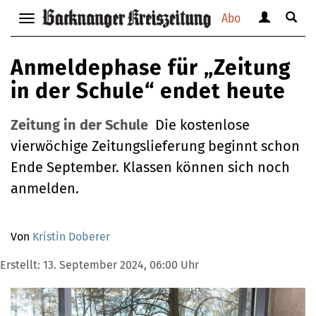
Abo
Benutzerm
Suche
Navigation
anzeigen
anzei
anzeigen
bzw.
bzw.
bzw.
Anmeldephase für „Zeitung
verbergen
verbe
verbergen
in der Schule“ endet heute
Zeitung in der Schule
Die kostenlose
vierwöchige Zeitungslieferung beginnt schon
Ende September. Klassen können sich noch
anmelden.
Von
Kristin Doberer
Erstellt:
13. September 2024, 06:00 Uhr