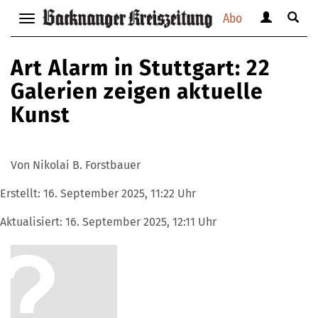
Abo
Benutzerm
Suche
Navigation
anzeigen
anzei
anzeigen
bzw.
bzw.
bzw.
Art Alarm in Stuttgart: 22
verbergen
verbe
verbergen
Galerien zeigen aktuelle
Kunst
Von Nikolai B. Forstbauer
Erstellt:
16. September 2025, 11:22 Uhr
Aktualisiert:
16. September 2025, 12:11 Uhr