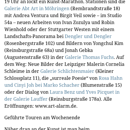
19 Uhr an lockt ein Kunst-Marathon. Stationen sind die
Galerie Abt Art in Möhringen
(Rembrandtstraße 18)
mit Andrea Ventura und Birgit Veil sowie – im Studio
54a – neuen Arbeiten von Ivan Zozulya und Robin
Wienhold oder der Stuttgarter Westen mit einem
Landschafts-Panorama bei
Dengler und Dengler
(Rosenbergstraße 102) und Bildern von Yongchul Kim
(Reinsburgstraße 68a) und Jonah Gebka
(Augustenstraße 63) in der
Galerie Thomas Fuchs
. Auf
dem Weg: Neue Bilder der Leipziger Malerin Cornelia
Schleime in der
Galerie Schlichtenmaier
(Kleiner
Schlossplatz 11), die „surreale Poesie“ von
Rosa Hahn
und Cinyi Joh bei Marko Schacher
(Blumenstraße 15)
oder der Dialog von
Laura Benz und Yves Picquet in
der Galerie Lauffer
(Reinsburgstraße 178a). Alle
Eröffnungen: www.art-alarm.de.
Geführte Touren am Wochenende
Näher dran an der Kunst ist man beim