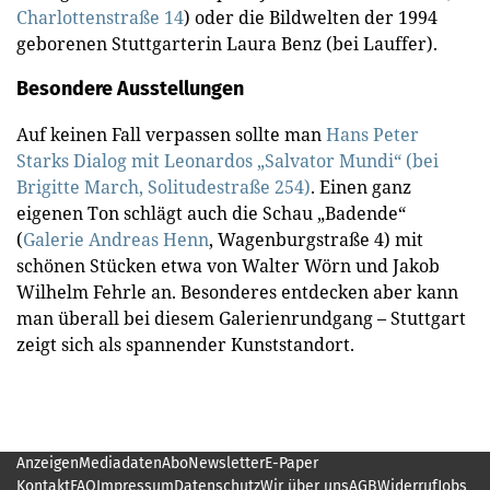
Charlottenstraße 14
) oder die Bildwelten der 1994
geborenen Stuttgarterin Laura Benz (bei Lauffer).
Besondere Ausstellungen
Auf keinen Fall verpassen sollte man
Hans Peter
Starks Dialog mit Leonardos „Salvator Mundi“ (bei
Brigitte March, Solitudestraße 254)
. Einen ganz
eigenen Ton schlägt auch die Schau „Badende“
(
Galerie Andreas Henn
, Wagenburgstraße 4) mit
schönen Stücken etwa von Walter Wörn und Jakob
Wilhelm Fehrle an. Besonderes entdecken aber kann
man überall bei diesem Galerienrundgang – Stuttgart
zeigt sich als spannender Kunststandort.
Anzeigen
Mediadaten
Abo
Newsletter
E-Paper
Kontakt
FAQ
Impressum
Datenschutz
Wir über uns
AGB
Widerruf
Jobs