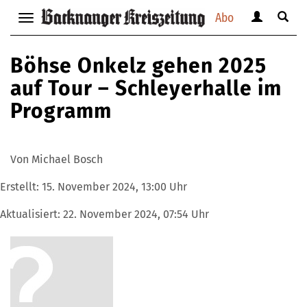
Abo
Benutzerm
Suche
Navigation
anzeigen
anzei
anzeigen
bzw.
bzw.
bzw.
Böhse Onkelz gehen 2025
verbergen
verbe
verbergen
auf Tour – Schleyerhalle im
Programm
Von Michael Bosch
Erstellt:
15. November 2024, 13:00 Uhr
Aktualisiert:
22. November 2024, 07:54 Uhr