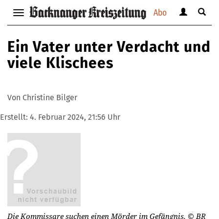
Abo
Benutzerm
Suche
Navigation
anzeigen
anzei
anzeigen
bzw.
bzw.
bzw.
Ein Vater unter Verdacht und
verbergen
verbe
verbergen
viele Klischees
Von Christine Bilger
Erstellt:
4. Februar 2024, 21:56 Uhr
Die Kommissare suchen einen Mörder im Gefängnis.
© BR