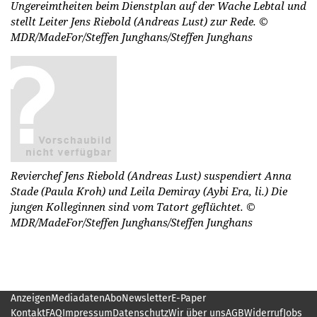
Ungereimtheiten beim Dienstplan auf der Wache Lebtal und
stellt Leiter Jens Riebold (Andreas Lust) zur Rede.
©
MDR/MadeFor/Steffen Junghans/Steffen Junghans
Revierchef Jens Riebold (Andreas Lust) suspendiert Anna
Stade (Paula Kroh) und Leila Demiray (Aybi Era, li.) Die
jungen Kolleginnen sind vom Tatort geflüchtet.
©
MDR/MadeFor/Steffen Junghans/Steffen Junghans
Anzeigen
Mediadaten
Abo
Newsletter
E-Paper
Kontakt
FAQ
Impressum
Datenschutz
Wir über uns
AGB
Widerruf
Jobs