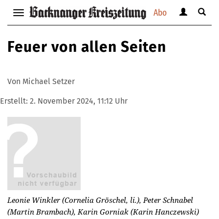
Abo
Benutzerm
Suche
Navigation
anzeigen
anzei
anzeigen
bzw.
bzw.
bzw.
Feuer von allen Seiten
verbergen
verbe
verbergen
Von Michael Setzer
Erstellt:
2. November 2024, 11:12 Uhr
Leonie Winkler (Cornelia Gröschel, li.), Peter Schnabel
(Martin Brambach), Karin Gorniak (Karin Hanczewski)