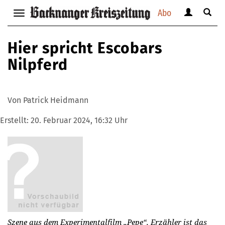
Abo
Benutzerm
Suche
Navigation
anzeigen
anzei
anzeigen
bzw.
bzw.
bzw.
Hier spricht Escobars
verbergen
verbe
verbergen
Nilpferd
Von Patrick Heidmann
Erstellt:
20. Februar 2024, 16:32 Uhr
Szene aus dem Experimentalfilm „Pepe“, Erzähler ist das