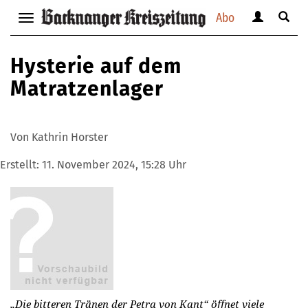
Abo
Benutzerm
Suche
Navigation
anzeigen
anzei
anzeigen
bzw.
bzw.
bzw.
Hysterie auf dem
verbergen
verbe
verbergen
Matratzenlager
Von Kathrin Horster
Erstellt:
11. November 2024, 15:28 Uhr
„Die bitteren Tränen der Petra von Kant“ öffnet viele