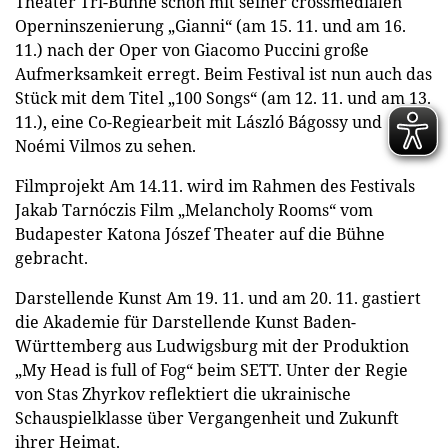
Theater Tri-Bühne schon mit seiner crossmedialen
Operninszenierung „Gianni“ (am 15. 11. und am 16.
11.) nach der Oper von Giacomo Puccini große
Aufmerksamkeit erregt. Beim Festival ist nun auch das
Stück mit dem Titel „100 Songs“ (am 12. 11. und am 13.
11.), eine Co-Regiearbeit mit László Bágossy und
Noémi Vilmos zu sehen.
Filmprojekt Am 14.11. wird im Rahmen des Festivals
Jakab Tarnóczis Film „Melancholy Rooms“ vom
Budapester Katona Jószef Theater auf die Bühne
gebracht.
Darstellende Kunst Am 19. 11. und am 20. 11. gastiert
die Akademie für Darstellende Kunst Baden-
Württemberg aus Ludwigsburg mit der Produktion
„My Head is full of Fog“ beim SETT. Unter der Regie
von Stas Zhyrkov reflektiert die ukrainische
Schauspielklasse über Vergangenheit und Zukunft
ihrer Heimat.