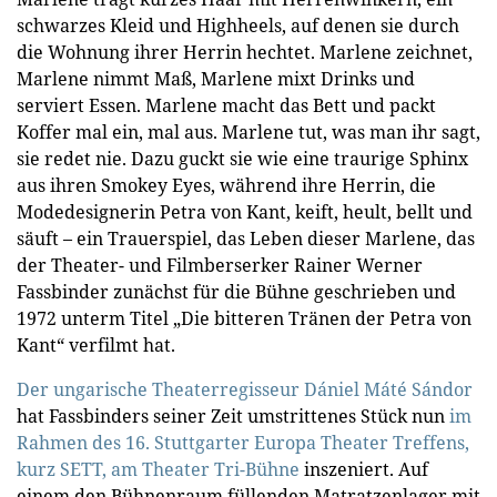
schwarzes Kleid und Highheels, auf denen sie durch
die Wohnung ihrer Herrin hechtet. Marlene zeichnet,
Marlene nimmt Maß, Marlene mixt Drinks und
serviert Essen. Marlene macht das Bett und packt
Koffer mal ein, mal aus. Marlene tut, was man ihr sagt,
sie redet nie. Dazu guckt sie wie eine traurige Sphinx
aus ihren Smokey Eyes, während ihre Herrin, die
Modedesignerin Petra von Kant, keift, heult, bellt und
säuft – ein Trauerspiel, das Leben dieser Marlene, das
der Theater- und Filmberserker Rainer Werner
Fassbinder zunächst für die Bühne geschrieben und
1972 unterm Titel „Die bitteren Tränen der Petra von
Kant“ verfilmt hat.
Der ungarische Theaterregisseur Dániel Máté Sándor
hat Fassbinders seiner Zeit umstrittenes Stück nun
im
Rahmen des 16. Stuttgarter Europa Theater Treffens,
kurz SETT, am Theater Tri-Bühne
inszeniert. Auf
einem den Bühnenraum füllenden Matratzenlager mit