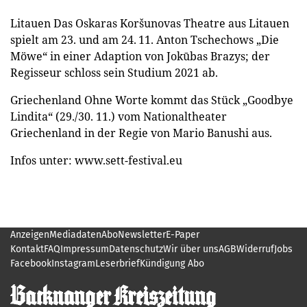
Litauen Das Oskaras Koršunovas Theatre aus Litauen
spielt am 23. und am 24. 11. Anton Tschechows „Die
Möwe“ in einer Adaption von Jokūbas Brazys; der
Regisseur schloss sein Studium 2021 ab.
Griechenland Ohne Worte kommt das Stück „Goodbye
Lindita“ (29./30. 11.) vom Nationaltheater
Griechenland in der Regie von Mario Banushi aus.
Infos unter: www.sett-festival.eu
Anzeigen
Mediadaten
Abo
Newsletter
E-Paper
Kontakt
FAQ
Impressum
Datenschutz
Wir über uns
AGB
Widerruf
Jobs
Facebook
Instagram
Leserbrief
Kündigung Abo