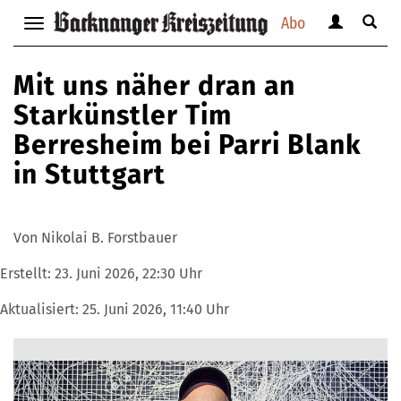
Abo
Benutzerm
Suche
Navigation
anzeigen
anzei
anzeigen
bzw.
bzw.
bzw.
Mit uns näher dran an
verbergen
verbe
verbergen
Starkünstler Tim
Berresheim bei Parri Blank
in Stuttgart
Von Nikolai B. Forstbauer
Erstellt:
23. Juni 2026, 22:30 Uhr
Aktualisiert:
25. Juni 2026, 11:40 Uhr