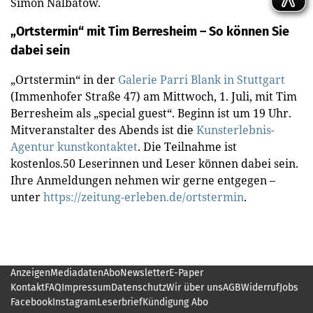
Simon Nalbatow.
„Ortstermin“ mit Tim Berresheim – So können Sie
dabei sein
„Ortstermin“ in der
Galerie Parri Blank in Stuttgart
(Immenhofer Straße 47) am Mittwoch, 1. Juli, mit Tim
Berresheim als „special guest“. Beginn ist um 19 Uhr.
Mitveranstalter des Abends ist die
Kunsterlebnis-
Agentur kunstkontaktet
. Die Teilnahme ist
kostenlos.50 Leserinnen und Leser können dabei sein.
Ihre Anmeldungen nehmen wir gerne entgegen –
unter
https://zeitung-erleben.de/ortstermin
.
Anzeigen
Mediadaten
Abo
Newsletter
E-Paper
Kontakt
FAQ
Impressum
Datenschutz
Wir über uns
AGB
Widerruf
Jobs
Facebook
Instagram
Leserbrief
Kündigung Abo