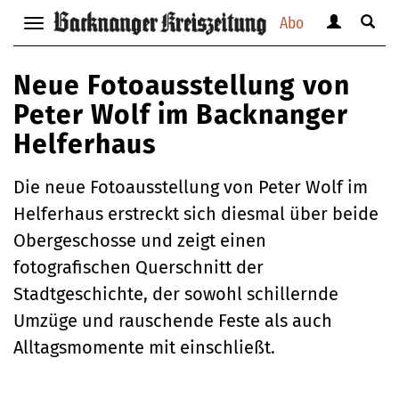
Abo
Benutzerm
Suche
Navigation
anzeigen
anzei
anzeigen
bzw.
bzw.
bzw.
Neue Fotoausstellung von
verbergen
verbe
verbergen
Peter Wolf im Backnanger
Helferhaus
Die neue Fotoausstellung von Peter Wolf im
Helferhaus erstreckt sich diesmal über beide
Obergeschosse und zeigt einen
fotografischen Querschnitt der
Stadtgeschichte, der sowohl schillernde
Umzüge und rauschende Feste als auch
Alltagsmomente mit einschließt.