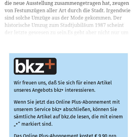
die neue Ausstellung zusammengetragen hat, zeugen
von Festumzügen aller Art durch die Stadt. Irgendwie
sind solche Umzüge aus der Mode gekommen. Der
historische Umzug zum Stadtjubiläum 1987 scheint
der letzte gewesen zu sein.Es geht aber nicht nur um
Feiern und Festumzüge, auch wenn diese bes...
Wir freuen uns, daß Sie sich für einen Artikel
unseres Angebots bkz+ interessieren.
Wenn Sie jetzt das Online Plus-Abonnement mit
unserem Service bkz+ abschließen, können Sie
sämtliche Artikel auf bkz.de lesen, die mit einem
„+“ markiert sind.
Das Online Plus-Abonnement kostet € 9,90 pro