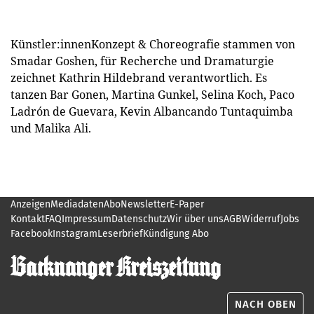
Künstler:innenKonzept & Choreografie stammen von
Smadar Goshen, für Recherche und Dramaturgie
zeichnet Kathrin Hildebrand verantwortlich. Es
tanzen Bar Gonen, Martina Gunkel, Selina Koch, Paco
Ladrón de Guevara, Kevin Albancando Tuntaquimba
und Malika Ali.
Anzeigen
Mediadaten
Abo
Newsletter
E-Paper
Kontakt
FAQ
Impressum
Datenschutz
Wir über uns
AGB
Widerruf
Jobs
Facebook
Instagram
Leserbrief
Kündigung Abo
NACH OBEN