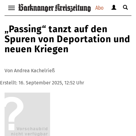
Abo
Benutzerm
Suche
Navigation
anzeigen
anzei
anzeigen
bzw.
bzw.
bzw.
„Passing“ tanzt auf den
verbergen
verbe
verbergen
Spuren von Deportation und
neuen Kriegen
Von Andrea Kachelrieß
Erstellt:
16. September 2025, 12:52 Uhr